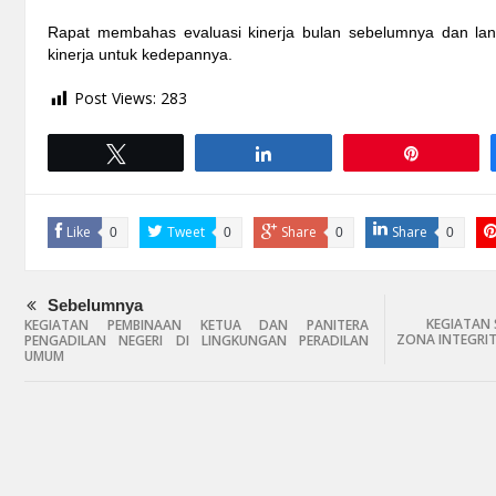
Rapat membahas evaluasi kinerja bulan sebelumnya dan la
kinerja untuk kedepannya.
Post Views:
283
Tweet
Share
Pin
Like
Tweet
Share
Share
0
0
0
0
Sebelumnya
KEGIATAN 
KEGIATAN PEMBINAAN KETUA DAN PANITERA
ZONA INTEGRI
PENGADILAN NEGERI DI LINGKUNGAN PERADILAN
UMUM