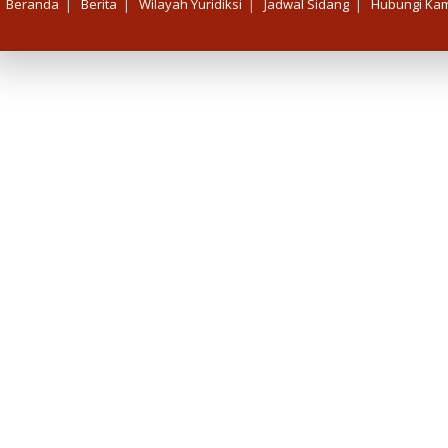
|
|
|
|
Beranda
Berita
Wilayah Yuridiksi
Jadwal Sidang
Hubungi Kam