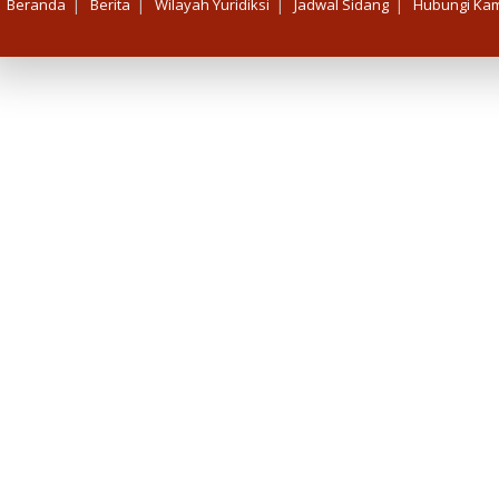
|
|
|
|
Beranda
Berita
Wilayah Yuridiksi
Jadwal Sidang
Hubungi Kam