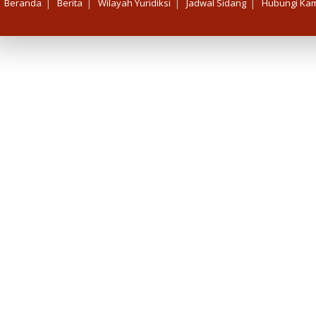
|
|
|
|
Beranda
Berita
Wilayah Yuridiksi
Jadwal Sidang
Hubungi Kam