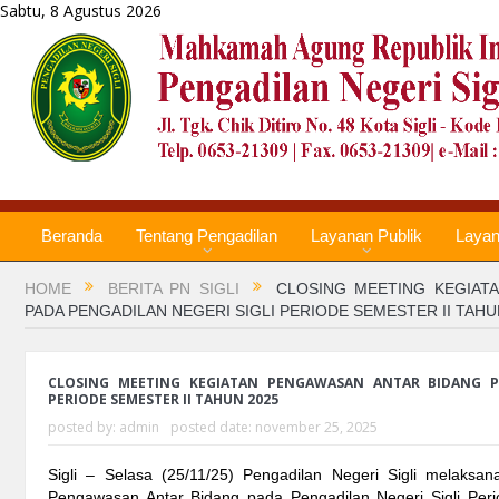
Sabtu, 8 Agustus 2026
Beranda
Tentang Pengadilan
Layanan Publik
Laya
HOME
BERITA PN SIGLI
CLOSING MEETING KEGIAT
PADA PENGADILAN NEGERI SIGLI PERIODE SEMESTER II TAHU
CLOSING MEETING KEGIATAN PENGAWASAN ANTAR BIDANG PA
PERIODE SEMESTER II TAHUN 2025
posted by:
admin
posted date:
november 25, 2025
Sigli – Selasa (25/11/25) Pengadilan Negeri Sigli melaksa
Pengawasan Antar Bidang pada Pengadilan Negeri Sigli Peri