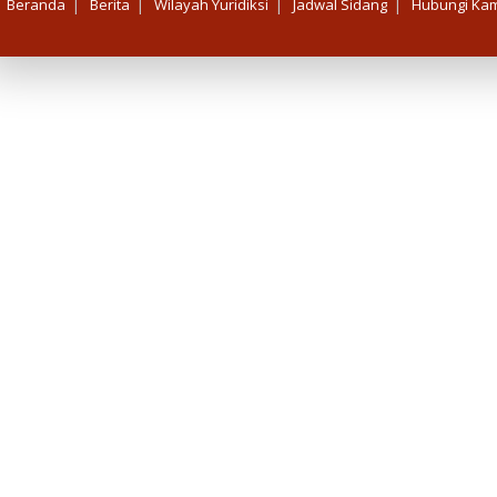
|
|
|
|
Beranda
Berita
Wilayah Yuridiksi
Jadwal Sidang
Hubungi Kam