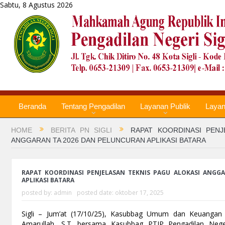
Sabtu, 8 Agustus 2026
Beranda
Tentang Pengadilan
Layanan Publik
Laya
HOME
BERITA PN SIGLI
RAPAT KOORDINASI PENJ
ANGGARAN TA 2026 DAN PELUNCURAN APLIKASI BATARA
RAPAT KOORDINASI PENJELASAN TEKNIS PAGU ALOKASI ANGG
APLIKASI BATARA
posted by:
admin
posted date:
oktober 17, 2025
Sigli – Jum’at (17/10/25), Kasubbag Umum dan Keuangan P
Amarullah, S.T. bersama Kasubbag PTIP Pengadilan Negeri