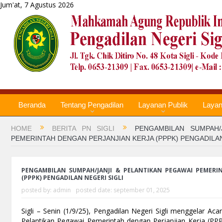
Jum'at, 7 Agustus 2026
Beranda
Tentang Pengadilan
Layanan Publik
Laya
HOME
BERITA PN SIGLI
PENGAMBILAN SUMPAH/
PEMERINTAH DENGAN PERJANJIAN KERJA (PPPK) PENGADILAN
PENGAMBILAN SUMPAH/JANJI & PELANTIKAN PEGAWAI PEMERIN
(PPPK) PENGADILAN NEGERI SIGLI
posted by:
admin
posted date:
september 01, 2025
Sigli – Senin (1/9/25), Pengadilan Negeri Sigli menggelar A
Pelantikan Pegawai Pemerintah dengan Perjanjian Kerja (