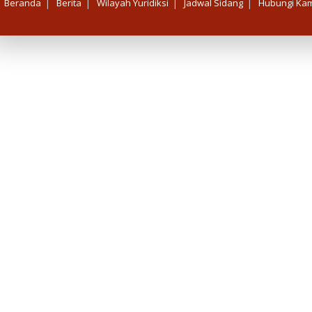
|
|
|
|
Beranda
Berita
Wilayah Yuridiksi
Jadwal Sidang
Hubungi Kam