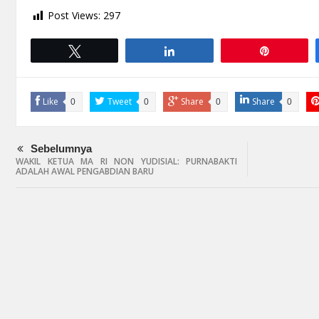
Post Views:
297
Tweet
Share
Pin
Like
Tweet
Share
Share
0
0
0
0
Sebelumnya
WAKIL KETUA MA RI NON YUDISIAL: PURNABAKTI
ADALAH AWAL PENGABDIAN BARU