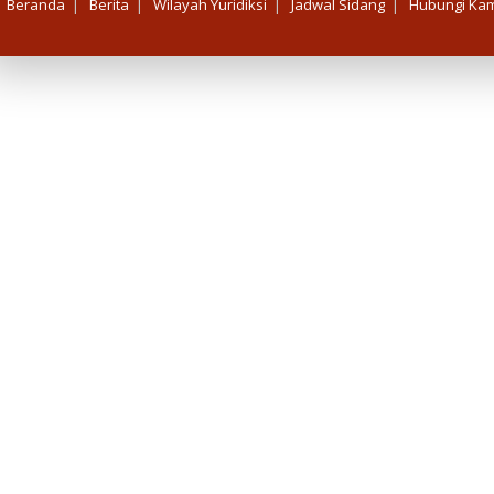
|
|
|
|
Beranda
Berita
Wilayah Yuridiksi
Jadwal Sidang
Hubungi Kam