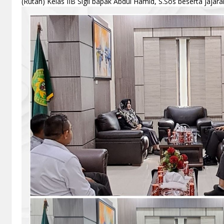
(Rutan) Kelas IIB Sigli bapak Abdul Hamid, S.Sos beserta jajaran