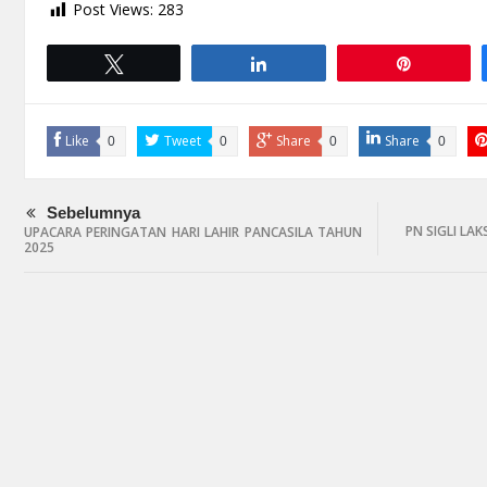
Post Views:
283
Tweet
Share
Pin
Like
Tweet
Share
Share
0
0
0
0
Sebelumnya
PN SIGLI LA
UPACARA PERINGATAN HARI LAHIR PANCASILA TAHUN
2025