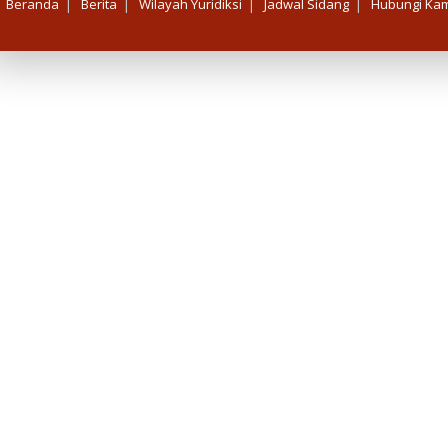
|
|
|
|
Beranda
Berita
Wilayah Yuridiksi
Jadwal Sidang
Hubungi Kam