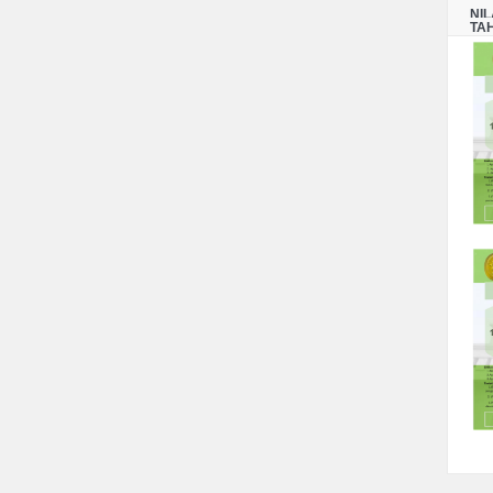
NI
TA