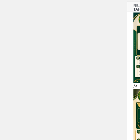
NI
TA
/>