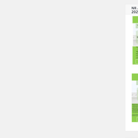
NI
202