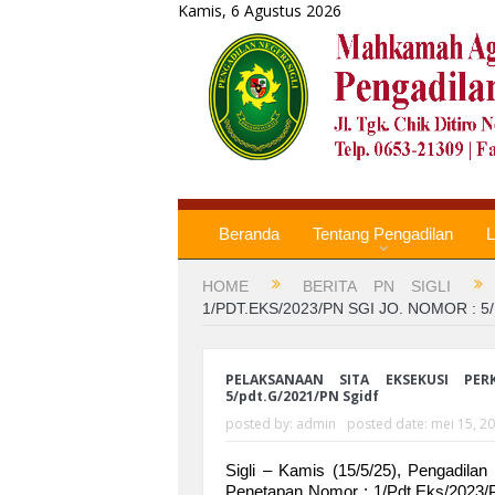
Kamis, 6 Agustus 2026
Beranda
Tentang Pengadilan
L
HOME
BERITA PN SIGLI
1/PDT.EKS/2023/PN SGI JO. NOMOR : 5
PELAKSANAAN SITA EKSEKUSI PER
5/pdt.G/2021/PN Sgidf
posted by:
admin
posted date:
mei 15, 2
Sigli – Kamis (15/5/25), Pengadila
Penetapan Nomor : 1/Pdt.Eks/2023/P