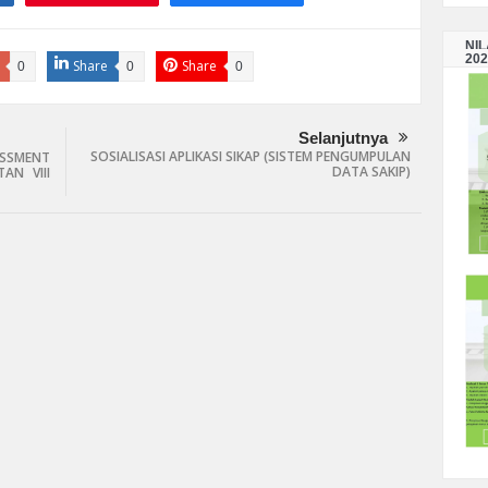
NI
202
Share
Share
0
0
0
Selanjutnya
SOSIALISASI APLIKASI SIKAP (SISTEM PENGUMPULAN
SSMENT
DATA SAKIP)
AN VIII