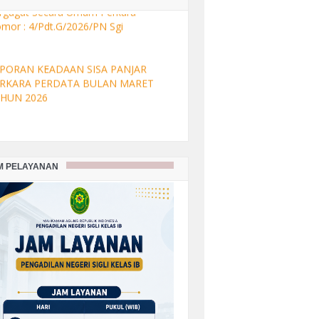
laas Panggilan Kepada Turut
rgugat Secara Umum Perkara
mor : 4/Pdt.G/2026/PN Sgi
PORAN KEADAAN SISA PANJAR
RKARA PERDATA BULAN MARET
HUN 2026
PORAN KEADAAN SISA PANJAR
M PELAYANAN
RKARA PERDATA BULAN FEBRUARI
HUN 2026
PORAN KEADAAN SISA PANJAR
RKARA PERDATA BULAN JANUARI
HUN 2026
PORAN KEADAAN SISA PANJAR
RKARA PERDATA BULAN