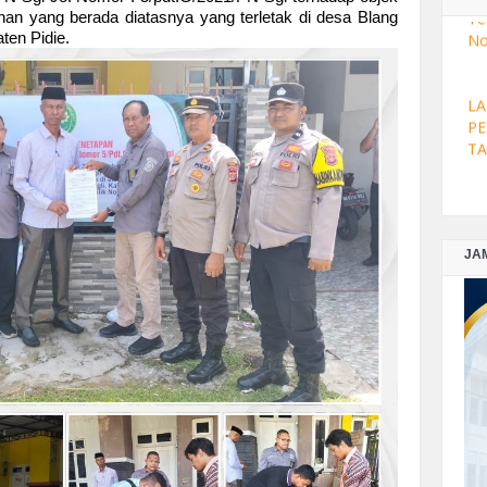
an yang berada diatasnya yang terletak di desa Blang
Re
ten Pidie.
Te
No
LA
PE
TA
LA
JA
PE
TA
LA
PE
TA
LA
PE