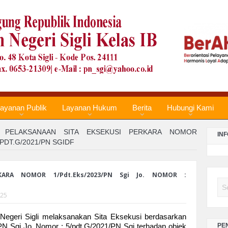
LA
PE
TA
LA
PE
ayanan Publik
Layanan Hukum
Berita
Hubungi Kami
TA
PELAKSANAAN SITA EKSEKUSI PERKARA NOMOR
IN
LA
/PDT.G/2021/PN SGIDF
PE
TA
KARA NOMOR 1/Pdt.Eks/2023/PN Sgi Jo. NOMOR :
Se
LA
025
PE
TA
n Negeri Sigli melaksanakan Sita Eksekusi berdasarkan
PE
N Sgi Jo. Nomor : 5/pdt.G/2021/PN Sgi terhadap objek