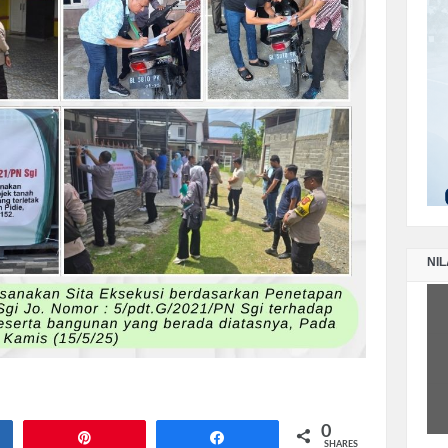
DE
LA
PE
NO
LA
PE
TA
NIL
LA
PE
SE
LA
PE
TA
0
e
Pin
Share
SHARES