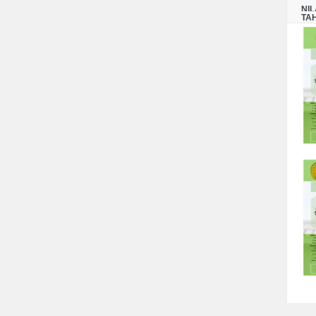
NI
TA