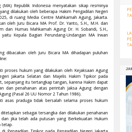
(MA) Republik Indonesia menyatakan sikap resminya
LA
i yang dilakukan oleh beberapa Hakim Pengadilan Negeri
PE
 2025, di ruang Media Centre Mahkamah Agung, Jakarta.
TA
an oleh Juru Bicara MA Prof. Dr. Yanto, S.H., M.H. dan
kum dan Humas Mahkamah Agung Dr. H. Sobandi, S.H.,
gi yaitu Kepala Bagian Perundang-Undangan MA Irwan
LA
PE
TA
ang dibacakan oleh Juru Bicara MA dihadapan puluhan
ine:
JA
LA
 proses hukum yang dilakukan oleh Kejaksaan Agung
PE
geri Jakarta Selatan dan Majelis Hakim Tipikor pada
DE
t, sepanjang itu tertangkap tangan, karena Hakim dapat
pan dan penahanan atas perintah Jaksa Agung dengan
gung (Pasal 26 UU Nomor 2 Tahun 1986).
LA
i asas praduga tidak bersalah selama proses hukum
PE
NO
 ditetapkan sebagai tersangka dan dilakukan penahanan
a dan jika telah ada putusan yang Berkekuatan Hukum
 tetap.
LA
 di Pengadilan Tipikor pada Pengadilan Negeri Jakarta