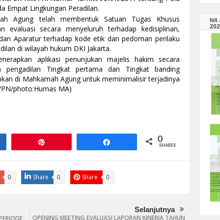
a Empat Lingkungan Peradilan.
ah Agung telah membentuk Satuan Tugas Khusus
NI
202
 evaluasi secara menyeluruh terhadap kedisiplinan,
 dan Aparatur terhadap kode etik dan pedoman perilaku
dilan di wilayah hukum DKI Jakarta.
rapkan aplikasi penunjukan majelis hakim secara
da pengadilan Tingkat pertama dan Tingkat banding
pkan di Mahkamah Agung untuk meminimalisir terjadinya
azh/PN/photo:Humas MA)
0
e
Pin
Share
SHARES
Share
Share
0
0
0
Selanjutnya
OPENING MEETING EVALUASI LAPORAN KINERJA TAHUN
PERIODE