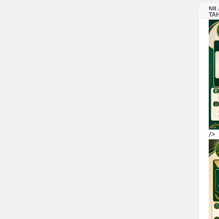
NI
TA
/>