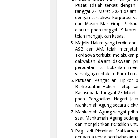
Pusat adalah terkait dengan 
tanggal 22 Maret 2024 dalam 
dengan terdakwa korporasi y
dan Musim Mas Grup. Perkara 
diputus pada tanggal 19 Mare
telah mengajukan kasasi.
Majelis Hakim yang terdiri da
ASB dan AM, telah menjatu
Terdakwa terbukti melakukan 
dakwakan dalam dakwaan pri
perbuatan itu bukanlah meru
vervolging) untuk itu Para Ter
Putusan Pengadilan Tipikor 
Berkekuatan Hukum Tetap ka
Kasasi pada tanggal 27 Maret 2
pada Pengadilan Negeri Jak
Mahkamah Agung secara elektr
Mahkamah Agung sangat prihati
saat Mahkamah Agung sedang
dan menjalankan Peradilan unt
Pagi tadi Pimpinan Mahkamah
dengan agenda pembahasan re