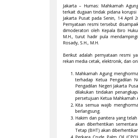
Jakarta – Humas: Mahkamah Agung 
terkait dugaan tindak pidana korups
Jakarta Pusat pada Senin, 14 April
Pernyataan resmi tersebut disampaik
dimoderatori oleh Kepala Biro Hu
M.H., turut hadir pula mendampin
Rosady, S.H., M.H.
Berikut adalah pernyataan resmi y
rekan media cetak, elektronik, dan onl
Mahkamah Agung menghormati
terhadap Ketua Pengadilan Ne
Pengadilan Negeri Jakarta Pusa
dilakukan tindakan penangka
persetujuan Ketua Mahkamah A
Kita semua wajib menghormat
berlangsung.
Hakim dan panitera yang telah
akan diberhentikan sementar
Tetap (BHT) akan diberhentikan
Perkara Crude Palm Oil (CPO)