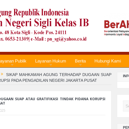
PE
TA
LA
PE
TA
LA
PE
ayanan Publik
Layanan Hukum
Berita
Hubungi Kami
TA
SIKAP MAHKAMAH AGUNG TERHADAP DUGAAN SUAP
IN
RUPSI PADA PENGADILAN NEGERI JAKARTA PUSAT
Re
Te
No
GAAN SUAP ATAU GRATIFIKASI TINDAK PIDANA KORUPSI
SAT
Se
2025
LA
PE
TA
PE