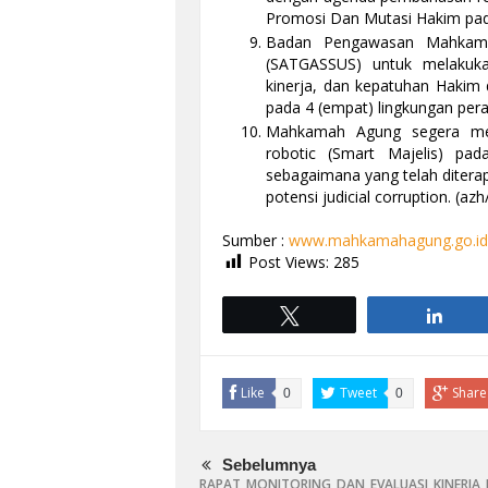
Promosi Dan Mutasi Hakim pad
Badan Pengawasan Mahkam
(SATGASSUS) untuk melakukan
kinerja, dan kepatuhan Hakim
pada 4 (empat) lingkungan pera
Mahkamah Agung segera mene
robotic (Smart Majelis) pa
sebagaimana yang telah ditera
potensi judicial corruption. (
Sumber :
www.mahkamahagung.go.id
Post Views:
285
Tweet
Shar
Like
Tweet
Share
0
0
Sebelumnya
RAPAT MONITORING DAN EVALUASI KINERJA 