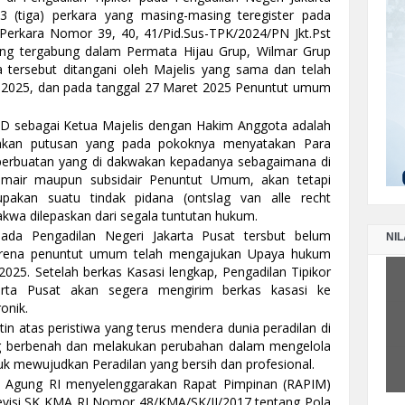
PE
3 (tiga) perkara yang masing-masing teregister pada
TA
Perkara Nomor 39, 40, 41/Pid.Sus-TPK/2024/PN Jkt.Pst
ang tergabung dalam Permata Hijau Grup, Wilmar Grup
tersebut ditangani oleh Majelis yang sama dan telah
LA
t 2025, dan pada tanggal 27 Maret 2025 Penuntut umum
PE
SE
ri D sebagai Ketua Majelis dengan Hakim Anggota adalah
hkan putusan yang pada pokoknya menyatakan Para
perbuatan yang di dakwakan kepadanya sebagaimana di
LA
mair maupun subsidair Penuntut Umum, akan tetapi
PE
pakan suatu tindak pidana (ontslag van alle recht
TA
dakwa dilepaskan dari segala tuntutan hukum.
pada Pengadilan Negeri Jakarta Pusat tersbut belum
NIL
rena penuntut umum telah mengajukan Upaya hukum
025. Setelah berkas Kasasi lengkap, Pengadilan Tipikor
arta Pusat akan segera mengirim berkas kasasi ke
onik.
n atas peristiwa yang terus mendera dunia peradilan di
 berbenah dan melakukan perubahan dalam mengelola
uk mewujudkan Peradilan yang bersih dan profesional.
 Agung RI menyelenggarakan Rapat Pimpinan (RAPIM)
visi SK KMA RI Nomor 48/KMA/SK/II/2017 tentang Pola