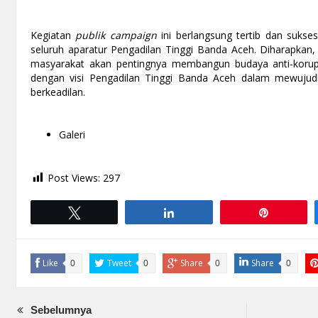
Kegiatan
publik campaign
ini berlangsung tertib dan sukse
seluruh aparatur Pengadilan Tinggi Banda Aceh. Diharapkan, 
masyarakat akan pentingnya membangun budaya anti-korups
dengan visi Pengadilan Tinggi Banda Aceh dalam mewujudk
berkeadilan.
Galeri
Post Views:
297
Tweet
Share
Pin
Like
Tweet
Share
Share
0
0
0
0
Sebelumnya