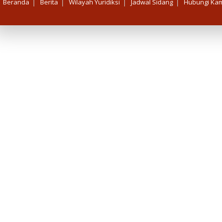
|
|
|
|
Beranda
Berita
Wilayah Yuridiksi
Jadwal Sidang
Hubungi Kam