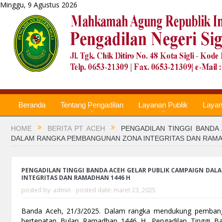
Minggu, 9 Agustus 2026
Beranda
Tentang Pengadilan
Layanan Publik
Laya
HOME
BERITA PT ACEH
PENGADILAN TINGGI BANDA
DALAM RANGKA PEMBANGUNAN ZONA INTEGRITAS DAN RAMA
PENGADILAN TINGGI BANDA ACEH GELAR PUBLIK CAMPAIGN DA
INTEGRITAS DAN RAMADHAN 1446 H
posted by:
admin
posted date:
maret 23, 2025
Banda Aceh, 21/3/2025. Dalam rangka mendukung pembangu
bertepatan Bulan Ramadhan 1446 H, Pengadilan Tinggi B