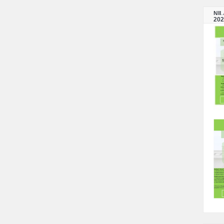
NI
202