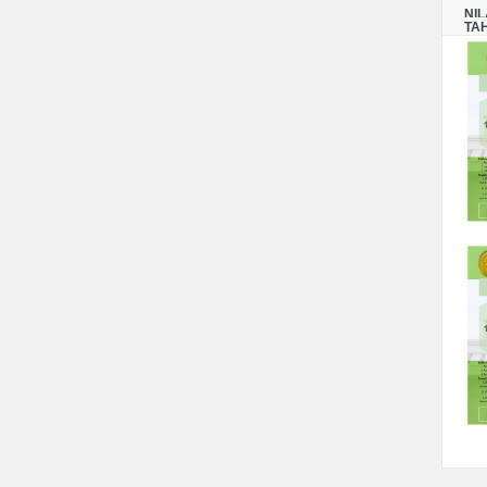
NI
TA