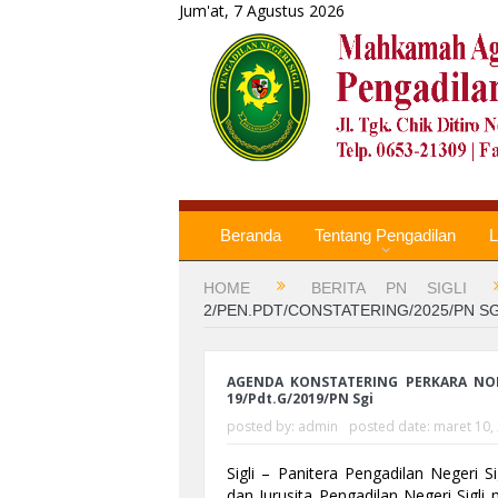
Jum'at, 7 Agustus 2026
Beranda
Tentang Pengadilan
L
HOME
BERITA PN SIGLI
2/PEN.PDT/CONSTATERING/2025/PN SGI
AGENDA KONSTATERING PERKARA NOMO
19/Pdt.G/2019/PN Sgi
posted by:
admin
posted date:
maret 10,
Sigli – Panitera Pengadilan Negeri S
dan Jurusita Pengadilan Negeri Sigl