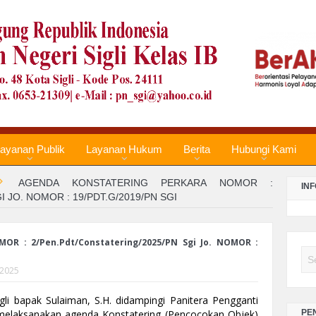
LA
PE
TA
LA
PE
TA
ayanan Publik
Layanan Hukum
Berita
Hubungi Kami
Re
AGENDA KONSTATERING PERKARA NOMOR :
IN
Te
 JO. NOMOR : 19/PDT.G/2019/PN SGI
No
R : 2/Pen.Pdt/Constatering/2025/PN Sgi Jo. NOMOR :
LA
Se
PE
 2025
TA
igli bapak Sulaiman, S.H. didampingi Panitera Pengganti
i melaksanakan agenda Konstatering (Pencocokan Objek)
PE