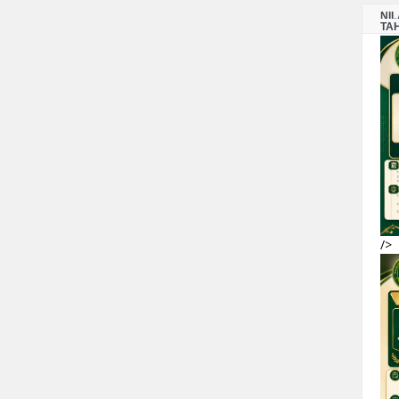
NI
TA
/>