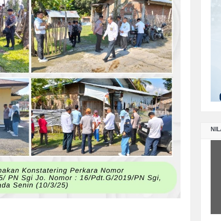
LA
PE
SE
LA
PE
TA
NIL