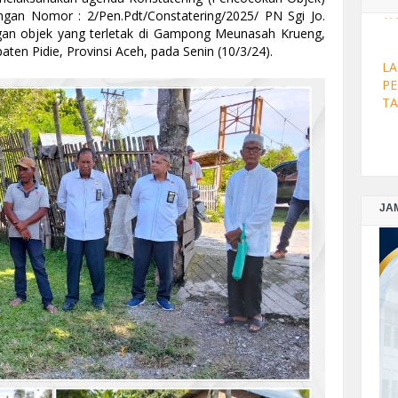
LA
gan Nomor : 2/Pen.Pdt/Constatering/2025/ PN Sgi Jo.
PE
gan objek yang terletak di Gampong Meunasah Krueng,
TA
n Pidie, Provinsi Aceh, pada Senin (10/3/24).
LA
PE
TA
LA
PE
JA
DE
LA
PE
NO
LA
PE
TA