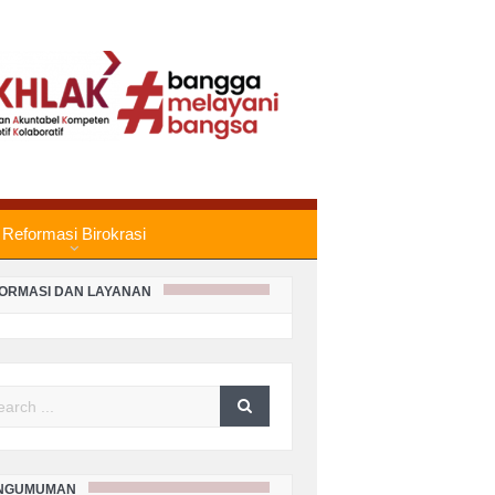
PORAN KEADAAN SISA PANJAR
RKARA PERDATA BULAN MEI
HUN 2026
PORAN KEADAAN SISA PANJAR
RKARA PERDATA BULAN APRIL
HUN 2026
Reformasi Birokrasi
laas Panggilan Kepada Turut
FORMASI DAN LAYANAN
rgugat Secara Umum Perkara
mor : 4/Pdt.G/2026/PN Sgi
PORAN KEADAAN SISA PANJAR
arch
RKARA PERDATA BULAN MARET
HUN 2026
NGUMUMAN