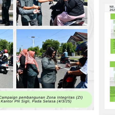
NI
202