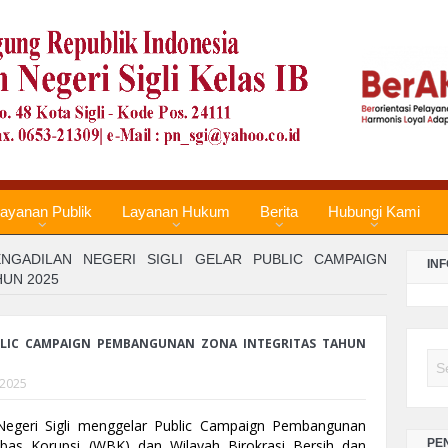
LA
PE
TA
LA
PE
TA
LA
ayanan Publik
Layanan Hukum
Berita
Hubungi Kami
PE
TA
ENGADILAN NEGERI SIGLI GELAR PUBLIC CAMPAIGN
IN
UN 2025
Re
Te
No
UBLIC CAMPAIGN PEMBANGUNAN ZONA INTEGRITAS TAHUN
Se
 2025
LA
PE
n Negeri Sigli menggelar Public Campaign Pembangunan 
TA
bas Korupsi (WBK) dan Wilayah Birokrasi Bersih dan 
PE