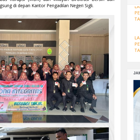
gsung di depan Kantor Pengadilan Negeri Sigli.
LA
PE
TA
LA
PE
TA
JA
LA
PE
DE
LA
PE
NO