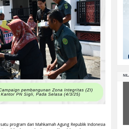
LA
PE
TA
LA
PE
SE
LA
PE
TA
NIL
 satu program dari Mahkamah Agung Republik Indonesia 