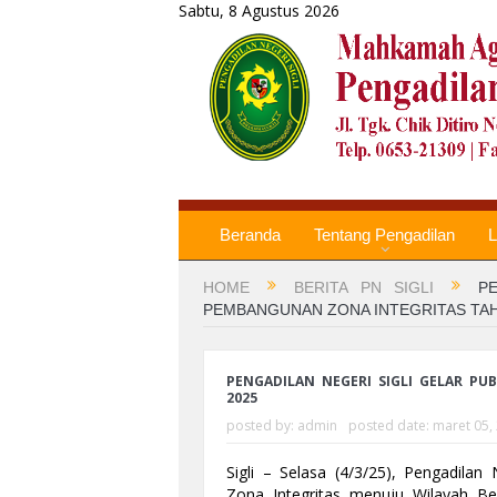
Sabtu, 8 Agustus 2026
Beranda
Tentang Pengadilan
L
HOME
BERITA PN SIGLI
P
PEMBANGUNAN ZONA INTEGRITAS TAH
PENGADILAN NEGERI SIGLI GELAR P
2025
posted by:
admin
posted date:
maret 05,
Sigli – Selasa (4/3/25), Pengadila
Zona Integritas menuju Wilayah Be