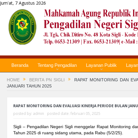
Jum'at, 7 Agustus 2026
Beranda
Tentang Pengadilan
Layanan Publik
Laya
HOME
BERITA PN SIGLI
RAPAT MONITORING DAN EVA
JANUARI TAHUN 2025
RAPAT MONITORING DAN EVALUASI KINERJA PERIODE BULAN JANU
posted by:
admin
posted date:
februari 05, 2025
Sigli – Pengadilan Negeri Sigli menggelar Rapat Monitoring da
Tahun 2025 di ruang sidang utama, pada Rabu (5/2/25).