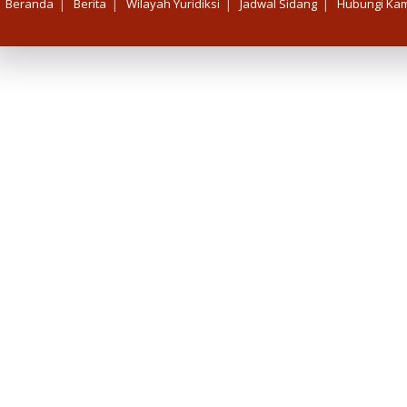
|
|
|
|
Beranda
Berita
Wilayah Yuridiksi
Jadwal Sidang
Hubungi Kam