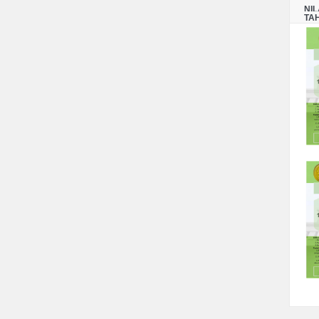
NI
TA