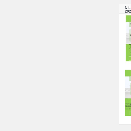
NI
202