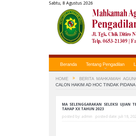
Sabtu, 8 Agustus 2026
Beranda
Tentang Pengadilan
L
HOME
BERITA MAHKAMAH AGUN
CALON HAKIM AD HOC TINDAK PIDANA
MA SELENGGARAKAN SELEKSI UJIAN T
TAHAP XX TAHUN 2023
posted by:
admin
posted date:
juli 18, 20