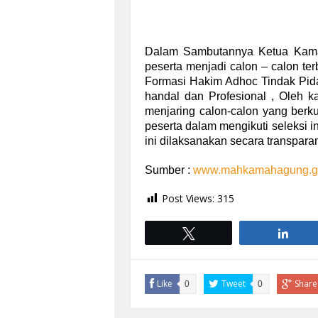
Dalam Sambutannya Ketua Kama
peserta menjadi calon – calon te
Formasi Hakim Adhoc Tindak Pida
handal dan Profesional , Oleh ka
menjaring calon-calon yang berkua
peserta dalam mengikuti seleksi in
ini dilaksanakan secara transpara
Sumber :
www.mahkamahagung.go
Post Views:
315
Tweet
Shar
Like
Tweet
Share
0
0