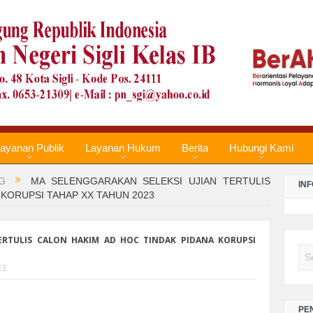
LA
PE
TA
LA
PE
TA
ayanan Publik
Layanan Hukum
Berita
Hubungi Kami
Re
G
MA SELENGGARAKAN SELEKSI UJIAN TERTULIS
Te
IN
 KORUPSI TAHAP XX TAHUN 2023
No
LA
ERTULIS CALON HAKIM AD HOC TINDAK PIDANA KORUPSI
Se
PE
TA
23
LA
PE