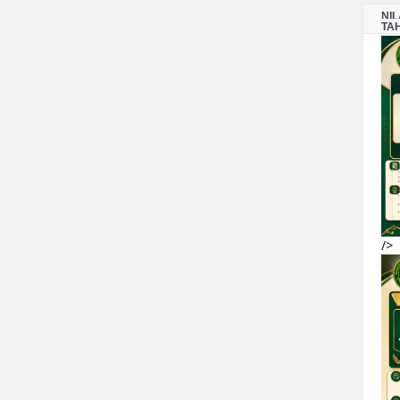
NI
TA
/>