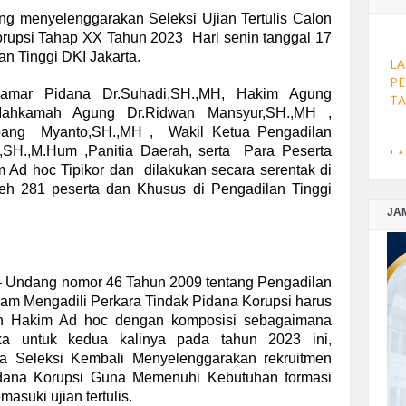
PE
menyelenggarakan Seleksi Ujian Tertulis Calon
TA
upsi Tahap XX Tahun 2023 Hari senin tanggal 17
lan Tinggi DKI Jakarta.
LA
amar Pidana Dr.Suhadi,SH.,MH, Hakim Agung
PE
 Mahkamah Agung Dr.Ridwan Mansyur,SH.,MH ,
TA
mbang Myanto,SH.,MH , Wakil Ketua Pengadilan
,SH.,M.Hum ,Panitia Daerah, serta Para Peserta
im Ad hoc Tipikor dan dilakukan secara serentak di
LA
oleh 281 peserta dan Khusus di Pengadilan Tinggi
PE
DE
JA
LA
– Undang nomor 46 Tahun 2009 tentang Pengadilan
PE
am Mengadili Perkara Tindak Pidana Korupsi harus
NO
an Hakim Ad hoc dengan komposisi sebagaimana
ka untuk kedua kalinya pada tahun 2023 ini,
LA
a Seleksi Kembali Menyelenggarakan rekruitmen
PE
dana Korupsi Guna Memenuhi Kebutuhan formasi
TA
masuki ujian tertulis.