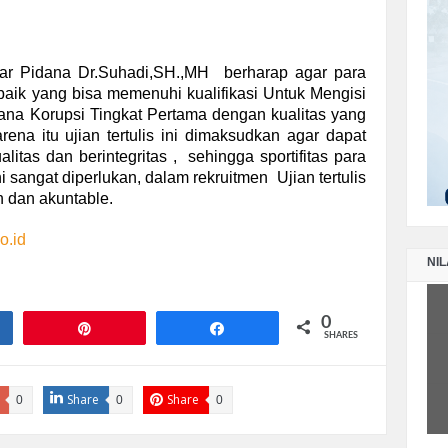
LA
PE
r Pidana Dr.Suhadi,SH.,MH berharap agar para
SE
rbaik yang bisa memenuhi kualifikasi Untuk Mengisi
na Korupsi Tingkat Pertama dengan kualitas yang
rena itu ujian tertulis ini dimaksudkan agar dapat
LA
litas dan berintegritas , sehingga sportifitas para
PE
i sangat diperlukan, dalam rekruitmen Ujian tertulis
TA
n dan akuntable.
.id
NIL
0
e
Pin
Share
SHARES
Share
Share
0
0
0