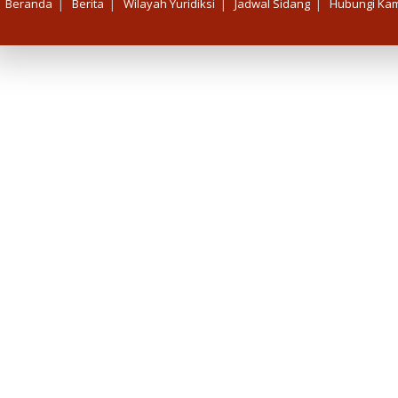
|
|
|
|
Beranda
Berita
Wilayah Yuridiksi
Jadwal Sidang
Hubungi Kam