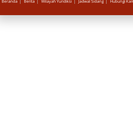
|
|
|
|
Beranda
Berita
Wilayah Yuridiksi
Jadwal Sidang
Hubungi Kam