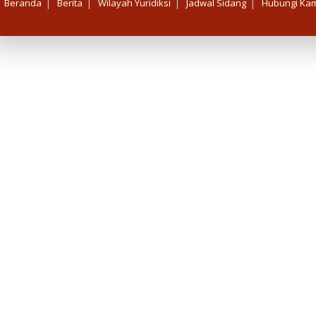
|
|
|
|
Beranda
Berita
Wilayah Yuridiksi
Jadwal Sidang
Hubungi Kam