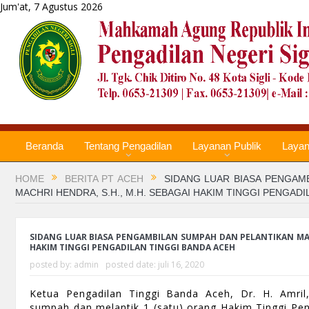
Jum'at, 7 Agustus 2026
Beranda
Tentang Pengadilan
Layanan Publik
Laya
HOME
BERITA PT ACEH
SIDANG LUAR BIASA PENGAM
MACHRI HENDRA, S.H., M.H. SEBAGAI HAKIM TINGGI PENGAD
SIDANG LUAR BIASA PENGAMBILAN SUMPAH DAN PELANTIKAN MACH
HAKIM TINGGI PENGADILAN TINGGI BANDA ACEH
posted by:
admin
posted date:
juli 16, 2020
Ketua Pengadilan Tinggi Banda Aceh, Dr. H. Amril
sumpah dan melantik 1 (satu) orang Hakim Tinggi Pen