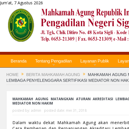
Jum'at, 7 Agustus 2026
Beranda
Tentang Pengadilan
Layanan Publik
Laya
HOME
BERITA MAHKAMAH AGUNG
MAHKAMAH AGUNG M
LEMBAGA PENYELENGGARA SERTIFIKASI MEDIATOR NON HAK
MAHKAMAH AGUNG MATANGKAN ATURAN AKREDITASI LEMBAGA
MEDIATOR NON HAKIM
posted by:
admin
posted date:
mei 31, 2018
Dalam waktu dekat Mahkamah Agung akan menerbit
Cara Pemberian dan Perpanjangan Akreditasi Lembaga