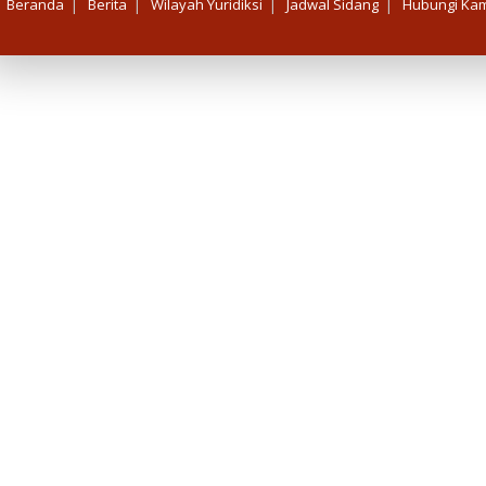
|
|
|
|
Beranda
Berita
Wilayah Yuridiksi
Jadwal Sidang
Hubungi Kam