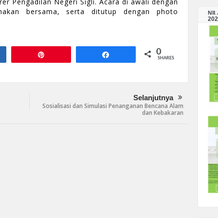
rer Pengadilan Negeri Sigli. Acara di awali dengan
makan bersama, serta ditutup dengan photo
NI
202
0
e
Pin
Share
SHARES
Selanjutnya
Sosialisasi dan Simulasi Penanganan Bencana Alam
dan Kebakaran