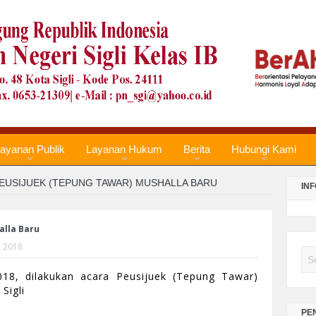
LA
PE
TA
LA
PE
TA
ayanan Publik
Layanan Hukum
Berita
Hubungi Kami
LA
PE
EUSIJUEK (TEPUNG TAWAR) MUSHALLA BARU
TA
IN
LA
alla Baru
PE
, 2018
DE
Se
018, dilakukan acara Peusijuek (Tepung Tawar)
Sigli
LA
PE
PE