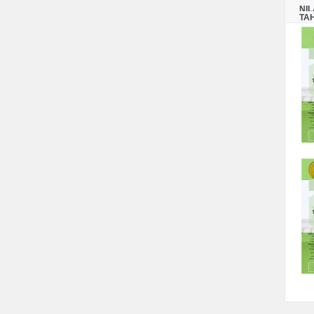
NI
TA