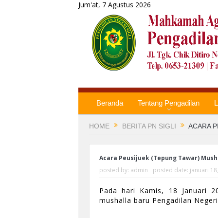
Jum'at, 7 Agustus 2026
Beranda
Tentang Pengadilan
L
HOME
BERITA PN SIGLI
ACARA P
Acara Peusijuek (Tepung Tawar) Mush
posted by:
admin
posted date:
januari 18
Pada hari Kamis, 18 Januari 2
mushalla baru Pengadilan Negeri 