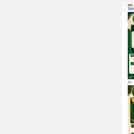
NI
TA
/>