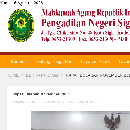
Kamis, 6 Agustus 2026
Beranda
Tentang Pengadilan
Layanan Publik
Laya
HOME
BERITA PN SIGLI
RAPAT BULANAN NOVEMBER 20
Rapat Bulanan November 2017
posted by:
admin
posted date:
november 23, 2017