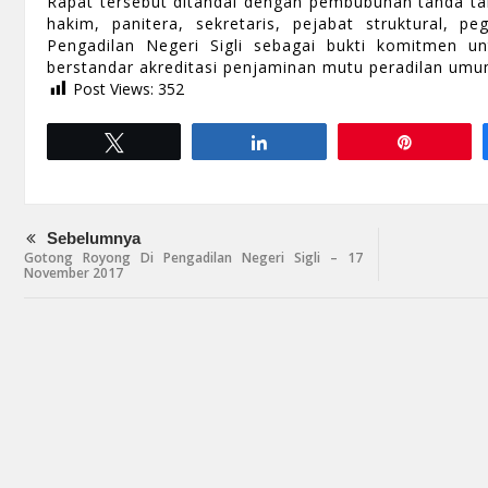
Rapat tersebut ditandai dengan pembubuhan tanda tan
hakim, panitera, sekretaris, pejabat struktural, 
Pengadilan Negeri Sigli sebagai bukti komitmen u
berstandar akreditasi penjaminan mutu peradilan umu
Post Views:
352
Tweet
Share
Pin
Sebelumnya
Gotong Royong Di Pengadilan Negeri Sigli – 17
November 2017