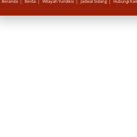
|
|
|
|
Beranda
Berita
Wilayah Yuridiksi
Jadwal Sidang
Hubungi Kam