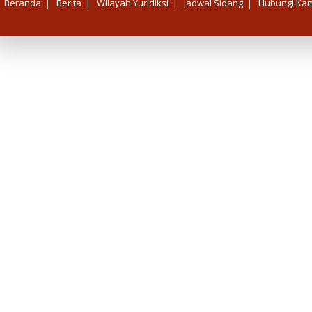
|
|
|
|
Beranda
Berita
Wilayah Yuridiksi
Jadwal Sidang
Hubungi Kam