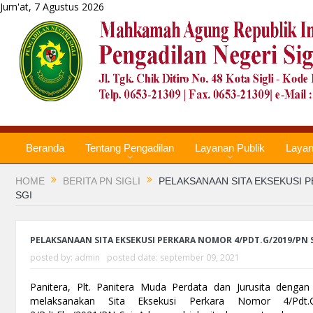
Jum'at, 7 Agustus 2026
Beranda
Tentang Pengadilan
Layanan Publik
Laya
HOME
BERITA PN SIGLI
PELAKSANAAN SITA EKSEKUSI P
SGI
PELAKSANAAN SITA EKSEKUSI PERKARA NOMOR 4/PDT.G/2019/PN 
posted by:
admin
posted date:
september 09, 2021
Panitera, Plt. Panitera Muda Perdata dan Jurusita denga
melaksanakan Sita Eksekusi Perkara Nomor 4/Pdt