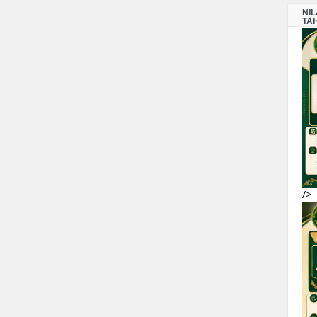
NI
TA
/>