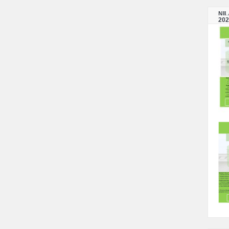
NI
202