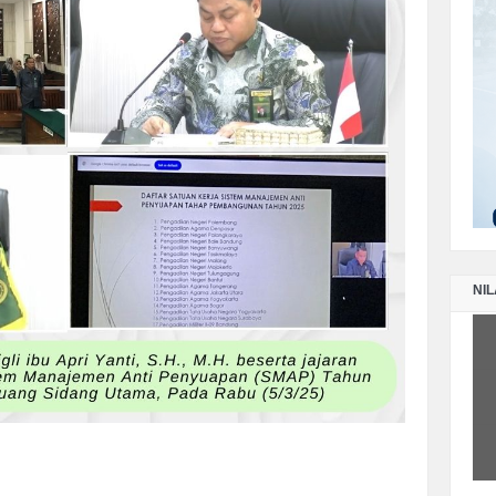
LA
PE
NO
LA
PE
TA
LA
PE
SE
NIL
LA
PE
TA