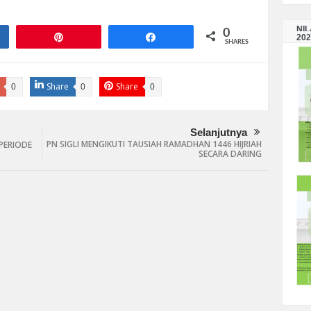
NI
0
e
Pin
Share
202
SHARES
Share
Share
0
0
0
Selanjutnya
PN SIGLI MENGIKUTI TAUSIAH RAMADHAN 1446 HIJRIAH
PERIODE
SECARA DARING