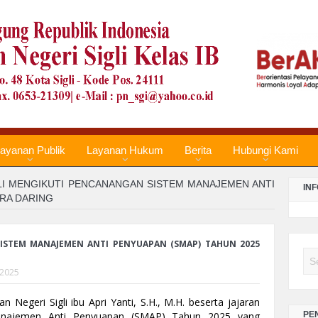
LA
PE
TA
LA
PE
TA
LA
ayanan Publik
Layanan Hukum
Berita
Hubungi Kami
PE
TA
LI MENGIKUTI PENCANANGAN SISTEM MANAJEMEN ANTI
IN
ARA DARING
LA
PE
ISTEM MANAJEMEN ANTI PENYUAPAN (SMAP) TAHUN 2025
TA
Se
 2025
Re
n Negeri Sigli ibu Apri Yanti, S.H., M.H. beserta jajaran
Te
anajemen Anti Penyuapan (SMAP) Tahun 2025 yang
PE