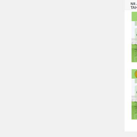
NI
TA