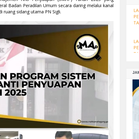
No
deral Badan Peradilan Umum secara daring melalui kanal
 ruang sidang utama PN Sigli.
LA
PE
TA
LA
PE
TA
JA
LA
PE
TA
LA
PE
DE