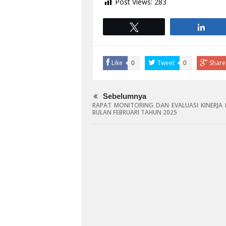
Post Views:
283
Tweet
Shar
Like
Tweet
Share
0
0
Sebelumnya
RAPAT MONITORING DAN EVALUASI KINERJA 
BULAN FEBRUARI TAHUN 2025