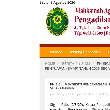
Sabtu, 8 Agustus 2026
Beranda
Tentang Pengadilan
L
HOME
BERITA PN SIGLI
PN SIG
PENYUAPAN (SMAP) TAHUN 2025 SEC
PN SIGLI MENGIKUTI PENCANANGAN S
SECARA DARING
posted by:
admin
posted date:
maret 05,
Sigli – Rabu (5/3/25), Ketua Pengadila
mengikuti Pencanangan Sistem M